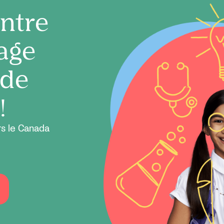
ntre
age
 de
!
rs le Canada