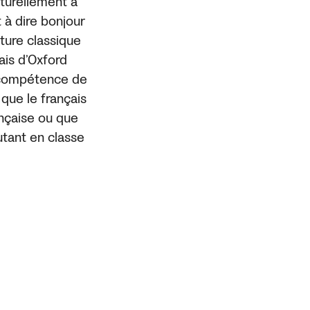
turellement à
 à dire bonjour
ture classique
ais d’Oxford
e compétence de
que le français
ançaise ou que
autant en classe