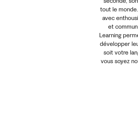
seconde, son
tout le monde.
avec enthousi
et communiq
Learning perme
développer leu
soit votre la
vous soyez novi