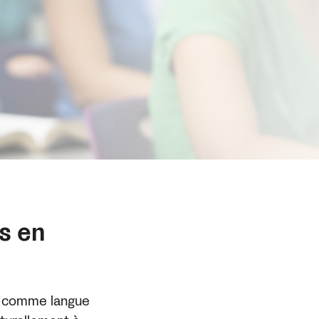
ts en
ez comme langue